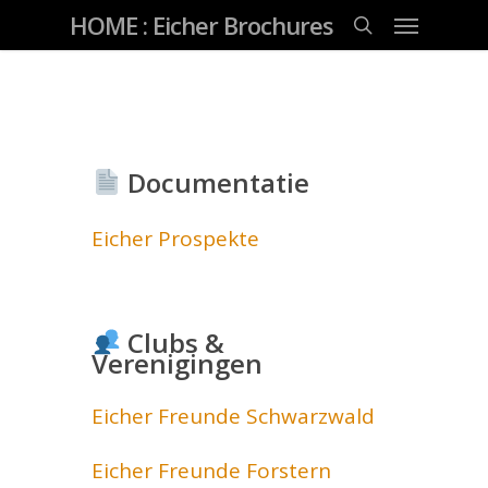
Skip
Menu
HOME : Eicher Brochures
to
main
search
content
Documentatie
Eicher Prospekte
Clubs &
Verenigingen
Eicher Freunde Schwarzwald
Eicher Freunde Forstern