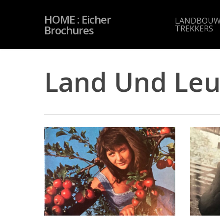
Skip
to
HOME : Eicher
main
LANDBOUW
content
Brochures
TREKKERS
Land Und Leu